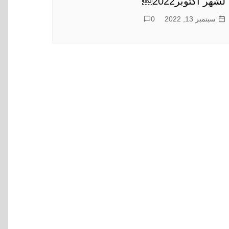
لشهر اكتوبر2022￼
سبتمبر 13, 2022
0