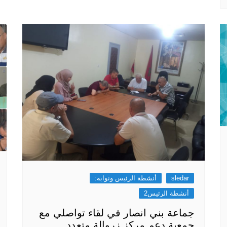
sledar
أنشطة الرئيس ونوابه:
أنشطة الرئيس2
جماعة بني انصار في لقاء تواصلي مع
جمعية دعم مركز زروالة متعدد