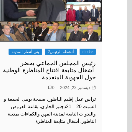
التفويضات
الانتداب
دورات المجلس
المقررات والقرارات
النظام الداخلي
sledar
أنشطة الرئيس2
بني أنصار المدينة
جدول اعمال الدورات
رئيس المجلس الجماعي يحضر
التكوين المستمر
أشغال متابعة افتتاح المناظرة الوطنية
حول الجهوية المتقدمة
دار المنتخب – وجدة
ديسمبر 23, 2024
0
ذاكرة المجلس
ترأس عمل إقليم الناظور، صبيحة يومي الجمعة و
السبت 20 – 21دجنبر الجاري، بقاعة العروض
والندوات التابعة لمدينة المهن والكفاءات بمدينة
الناظور، أشغال متابعة المناظرة