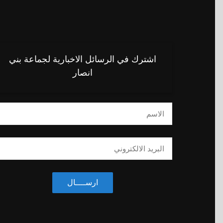
التفويضات
الانتداب
دورات المجلس
اشترك في الرسائل الاخبارية لجماعة بني
المقررات والقرارات
انصار
النظام الداخلي
جدول اعمال الدورات
التكوين المستمر
دار المنتخب – وجدة
ذاكرة المجلس
ارســــال