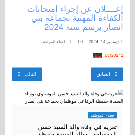
إعــــلان عن إجراء امتحانات
الكفاءة المهنية بجماعة بني
انصار برسم سنة 2024
ديسمبر 14, 2024
0
فضاء الموظف
pdf20242
تنزيل
تصفّح
السابق
التالي
المقالات
فضاء الموظف
تعزية في وفاة والد السيد حسن
الموساوي ،ووالد السيدة حفيظة