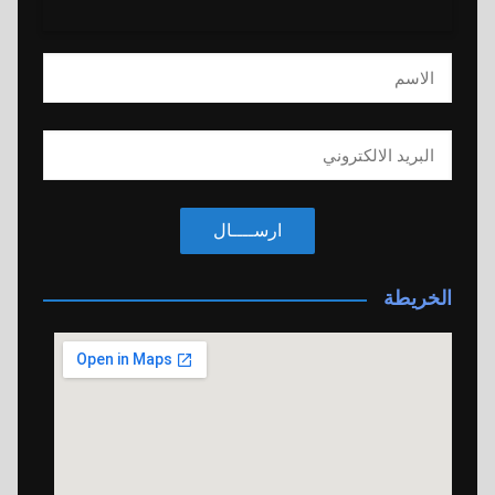
ارســــال
الخريطة