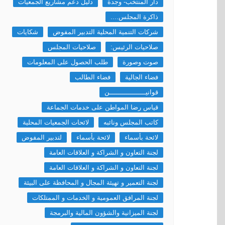
دار المنتخب- وجدة
دليل دعم مشاريع الجمعيات
ذاكرة المجلس....
شركات التنمية المحلية التدبير المفوض
شكايات
صلاحيات الرئيس:
صلاحيات المجلس
صوت وصورة
طلب الحصول على المعلومات
فضاء الجالية
فضاء الطالب
قوانيــــــــــــــــــن
قياس رضا المواطن على خدمات الجماعة
كاتب المجلس ونائبه
لائحات الجمعيات المحلية
لائحة بأسماء
لائحة بأسماء
لتدبير المفوض
لجنة التعاون و الشراكة و العلاقات العامة
لجنة التعاون و الشراكة و العلاقات العامة
لجنة التعمير و تهيئة المجال و المحافظة على البيئة
لجنة المرافق العمومية و الخدمات و الممتلكات
لجنة الميزانية والشؤون المالية والبرمجة