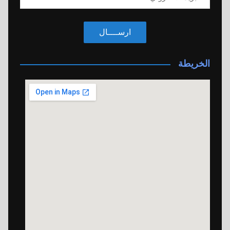
ارســــال
الخريطة