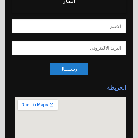
انصار
ارســــال
الخريطة