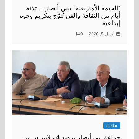
“الخيمة الأمازيغية” ببني أنصار… ثلاثة
أيام من الثقافة والفن تُتوَّج بتكريم وجوه
إبداعية
أبريل 5, 2026
0
sledar
جماعة بني أنصار ترصد 4 ملايير سنتيم